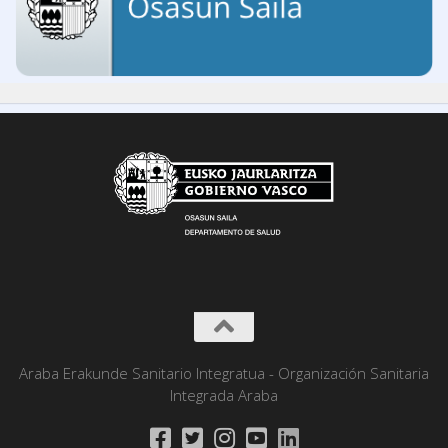
Araba Erakunde Sanitario Integratua - Organización Sanitaria
Integrada Araba