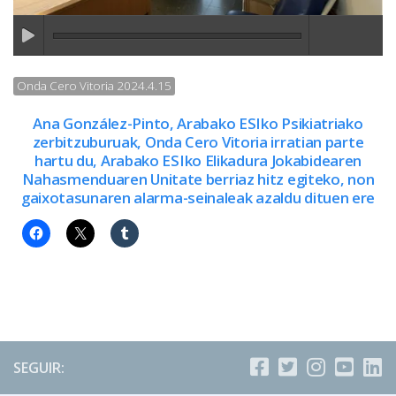
Onda Cero Vitoria 2024.4.15
Ana González-Pinto, Arabako ESIko Psikiatriako
zerbitzuburuak, Onda Cero Vitoria irratian parte
hartu du, Arabako ESIko Elikadura Jokabidearen
Nahasmenduaren Unitate berriaz hitz egiteko, non
gaixotasunaren alarma-seinaleak azaldu dituen ere
SEGUIR: