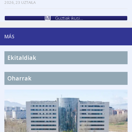
2026, 23 UZTAILA
Guztiak ikusi…
MÁS
Ekitaldiak
Oharrak