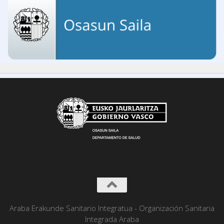
Araba Erakunde Sanitario Integratua - Organización Sanitaria
Integrada Araba