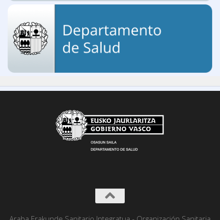
Araba Erakunde Sanitario Integratua - Organización Sanitaria