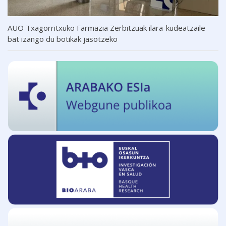
AUO Txagorritxuko Farmazia Zerbitzuak ilara-kudeatzaile
bat izango du botikak jasotzeko