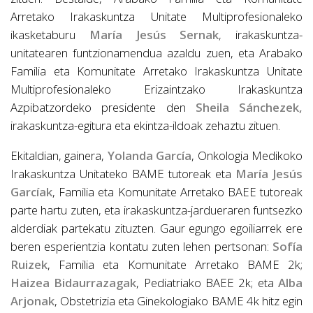
Arretako Irakaskuntza Unitate Multiprofesionaleko
ikasketaburu
María Jesús Sernak
,
irakaskuntza-
unitatearen funtzionamendua azaldu zuen, eta Arabako
Familia eta Komunitate Arretako Irakaskuntza Unitate
Multiprofesionaleko Erizaintzako Irakaskuntza
Azpibatzordeko presidente den
Sheila Sánchezek,
irakaskuntza-egitura eta ekintza-ildoak zehaztu zituen.
Ekitaldian, gainera,
Yolanda García
, Onkologia Medikoko
Irakaskuntza Unitateko BAME tutoreak eta
María Jesús
Garcíak
, Familia eta Komunitate Arretako BAEE tutoreak
parte hartu zuten, eta irakaskuntza-jardueraren funtsezko
alderdiak partekatu zituzten. Gaur egungo egoiliarrek ere
beren esperientzia kontatu zuten lehen pertsonan:
Sofía
Ruizek
, Familia eta Komunitate Arretako BAME 2k;
Haizea Bidaurrazagak
, Pediatriako BAEE 2k; eta
Alba
Arjonak
, Obstetrizia eta Ginekologiako BAME 4k hitz egin