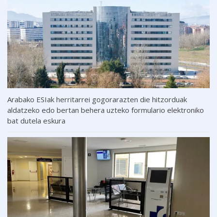
Arabako ESIak herritarrei gogorarazten die hitzorduak
aldatzeko edo bertan behera uzteko formulario elektroniko
bat dutela eskura