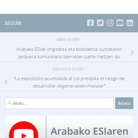
SEGUIR:
NEXT STORY
Arabako ESIak ongizatea eta bizikidetza sustatzeko
jarduera komunitario berrietan parte hartzen du
PREVIOUS STORY
"La exposición acumulada al sol precipita el riesgo de
desarrollar degeneración macular"
Bilatu: