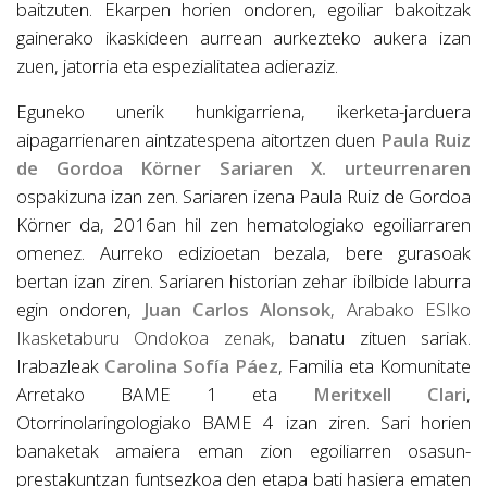
baitzuten. Ekarpen horien ondoren, egoiliar bakoitzak
gainerako ikaskideen aurrean aurkezteko aukera izan
zuen, jatorria eta espezialitatea adieraziz.
Eguneko unerik hunkigarriena, ikerketa-jarduera
aipagarrienaren aintzatespena aitortzen duen
Paula Ruiz
de Gordoa Körner Sariaren X. urteurrenaren
ospakizuna izan zen. Sariaren izena Paula Ruiz de Gordoa
Körner da, 2016an hil zen hematologiako egoiliarraren
omenez. Aurreko edizioetan bezala, bere gurasoak
bertan izan ziren. Sariaren historian zehar ibilbide laburra
egin ondoren,
Juan Carlos Alonsok
, Arabako ESIko
Ikasketaburu Ondokoa zenak,
banatu zituen sariak.
Irabazleak
Carolina Sofía Páez
, Familia eta Komunitate
Arretako BAME 1 eta
Meritxell Clar
i
,
Otorrinolaringologiako BAME 4 izan ziren. Sari horien
banaketak amaiera eman zion egoiliarren osasun-
prestakuntzan funtsezkoa den etapa bati hasiera ematen