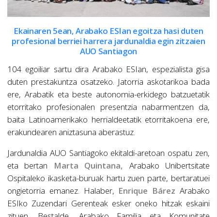
Ekainaren 5ean, Arabako ESIan egoitza hasi duten
profesional berriei harrera jardunaldia egin zitzaien
AUO Santiagon
104 egoiliar sartu dira Arabako ESIan, espezialista gisa
duten prestakuntza osatzeko. Jatorria askotarikoa bada
ere, Arabatik eta beste autonomia-erkidego batzuetatik
etorritako profesionalen presentzia nabarmentzen da,
baita Latinoamerikako herrialdeetatik etorritakoena ere,
erakundearen aniztasuna aberastuz.
Jardunaldia AUO Santiagoko ekitaldi-aretoan ospatu zen,
eta bertan
Marta Quintana,
Arabako Unibertsitate
Ospitaleko ikasketa-buruak hartu zuen parte, bertaratuei
ongietorria emanez. Halaber,
Enrique Bárez
Arabako
ESIko Zuzendari Gerenteak esker oneko hitzak eskaini
zituen. Bestalde, Arabako Familia eta Komunitate