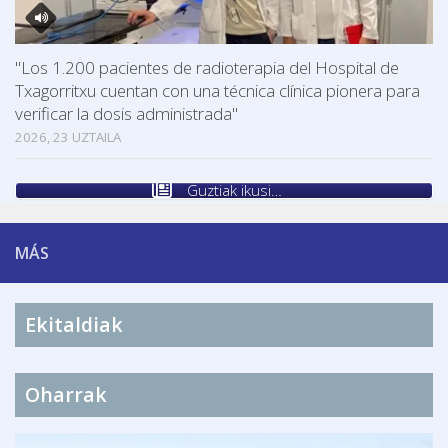
"Los 1.200 pacientes de radioterapia del Hospital de
Txagorritxu cuentan con una técnica clínica pionera para
verificar la dosis administrada"
2026, 23 UZTAILA
Guztiak ikusi…
MÁS
Ekitaldiak
Oharrak