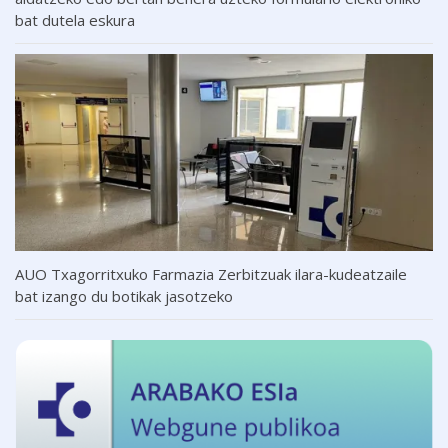
bat dutela eskura
AUO Txagorritxuko Farmazia Zerbitzuak ilara-kudeatzaile
bat izango du botikak jasotzeko