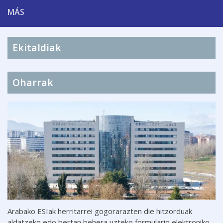
MÁS
Ekitaldiak
Oharrak
Arabako ESIak herritarrei gogorarazten die hitzorduak
aldatzeko edo bertan behera uzteko formulario elektroniko