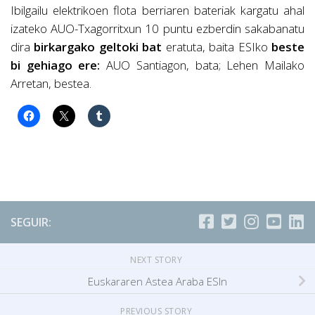
Ibilgailu elektrikoen flota berriaren bateriak kargatu ahal
izateko AUO-Txagorritxun 10 puntu ezberdin sakabanatu
dira
birkargako geltoki bat
eratuta, baita ESIko
beste
bi gehiago ere:
AUO Santiagon, bata; Lehen Mailako
Arretan, bestea.
SEGUIR:
NEXT STORY
Euskararen Astea Araba ESIn
PREVIOUS STORY