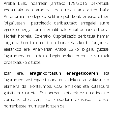
Araba ESIk, indarrean jarritako 178/2015 Dekretuak
xedatutakoaren arabera, berorretan adierazten baita
Autonomia Erkidegoko sektore publikoak erosiko dituen
ibilgailuetan petroleotik deribatutako erregaiei aurre
egiteko energía iturri alternatiboak erabili beharko dituela.
Horiek horrela, Etxerako Ospitalizazio zerbitzua hamar
ibilgailuz hornitu dute baita banaketarako bi furgoneta
elektrikoz ere. Arian-arian Araba ESIko ibilgailu guztiak
ingurumenaren aldeko begirunezko eredu elektrikoak
ordezkatuko dituzte.
Izan ere,
eraginkortasun energetikoaren
eta
ingurumen sostengarritasunaren aldeko erantzukizuneko
ekimena da kontsumoa, CO2 emisioak eta kutsadura
gutxitzen dira eta. Era berean, kotxeek ez dute inolako
zaratarik ateratzen, eta kutsadura akustikoa beste
horrenbeste murriztea lortzen da.