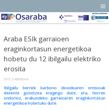
Skip to content
Araba ESIk garraioen
eraginkortasun energetikoa
hobetu du 12 ibilgailu elektriko
erosita
2017, 5 ABENDUA
Ibilgailu berriek karbono dioxidoaren emisioak
dexente gutxitzea eragingo dute, eta, horren
ondorioz, erakundeko garraioaren eraginkortasun
energetikoa hobetuko dute.