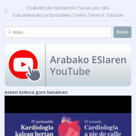
Osakidetzak nazioarteko Sariak jaso ditu
Eskualdeetako Jardunbideko Oneko Sarien II. Edizioan
Bilatu:
Azken bideoa gure kanalean: